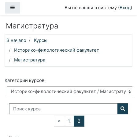
Перейти к основному содержанию
Боковая панель
Вы не вошли в систему (
Вход
)
Магистратура
В начало
Курсы
Историко-филологический факультет
Магистратура
Категории курсов:
Поиск курса
Поиск
Назад
(текущая)
«
1
2