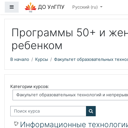
Перейти к основному содержанию
ДО УлГПУ
Боковая панель
Русский ‎(ru)‎
Программы 50+ и жен
ребенком
В начало
Курсы
Факультет образовательных техно
Категории курсов:
Поиск курса
Поиск курса
Информационные технологии