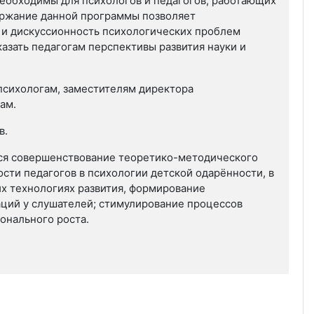
необходимы для психологов и педагогов, работающих
держание данной программы позволяет
 и дискуссионность психологических проблем
казать педагогам перспективы развития науки и
психологам, заместителям директора
ам.
в.
я совершенствование теоретико-методического
сти педагогов в психологии детской одарённости, в
их технологиях развития, формирование
ций у слушателей; стимулирование процессов
онального роста.