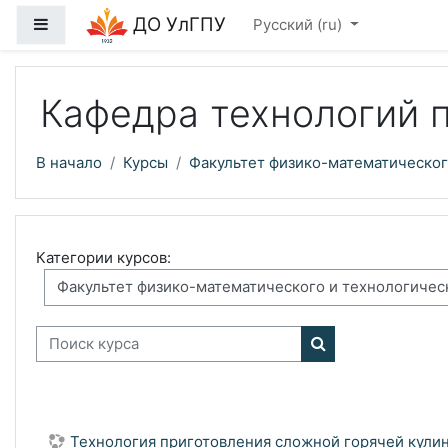
Перейти к основному содержанию
ДО УлГПУ
Боковая панель
Русский ‎(ru)‎
Кафедра технологий 
В начало
Курсы
Факультет физико-математическог
Категории курсов:
Поиск курса
Поиск курса
Технология приготовления сложной горячей кули