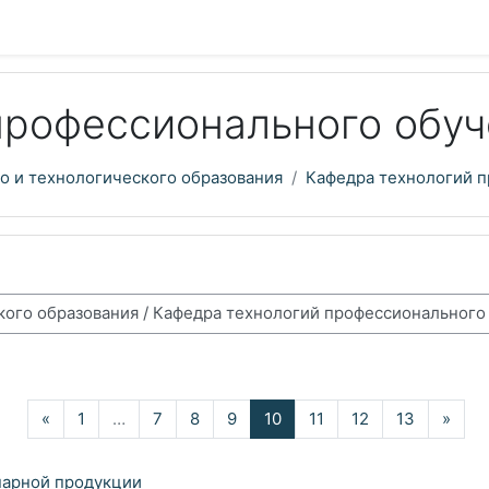
профессионального обу
о и технологического образования
Кафедра технологий 
Назад
(текущая)
Дал
«
1
…
7
8
9
10
11
12
13
»
нарной продукции