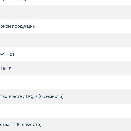
арной продукции
у-17-01
-18-01
творчеству ПОДз (6 семестр)
тва Тз (6 семестр)