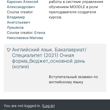
Каренин Алексей
работы в системе управления
Александрович
обучением MOODLE в роли
Course creator:
преподавателя-создателя
Владимир
курсов.
Анатольевич
Лукьянов
Course creator:
Елена
Николаевна Малова
Английский язык. Бакалавриат/
Специалитет (2021) Очная
форма_бюджет_основной день
(копия)
Вступительный экзамен по
английскому языку
You are not logged in. (
Log in
)