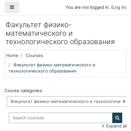
Skip to main content
Side panel
You are not logged in. (
Log in
)
Факультет физико-
математического и
технологического образования
Home
Courses
Факультет физико-математического и
технологического образования
Course categories:
Search courses
Search
Expand all