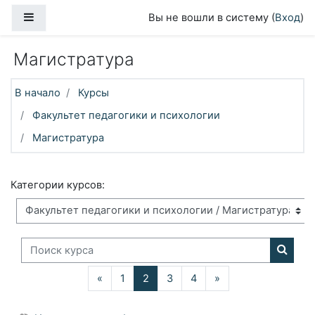
Перейти к основному содержанию
Боковая панель
Вы не вошли в систему (
Вход
)
Магистратура
В начало
Курсы
Факультет педагогики и психологии
Магистратура
Категории курсов:
Поиск курса
Поиск
Назад
(текущая)
Далее
«
1
2
3
4
»