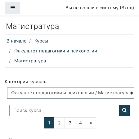
Перейти к основному содержанию
Боковая панель
Вы не вошли в систему (
Вход
)
Магистратура
В начало
Курсы
Факультет педагогики и психологии
Магистратура
Категории курсов:
Поиск курса
Поиск
(текущая)
Далее
1
2
3
4
»